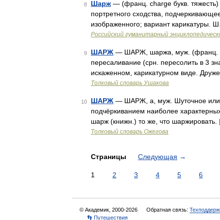
Шарж
— (франц. charge букв. тяжесть
8
портретного сходства, подчеркивающе
изображенного; вариант карикатуры. Ш
Российский гуманитарный энциклопедическ
ШАРЖ
— ШАРЖ, шаржа, муж. (франц. ch
9
пересаливание (срн. пересолить в 3 зна
искаженном, карикатурном виде. Друже
Толковый словарь Ушакова
ШАРЖ
— ШАРЖ, а, муж. Шуточное или 
10
подчёркиванием наиболее характерных 
шарж (книжн.) то же, что шаржировать.
Толковый словарь Ожегова
Страницы
Следующая
→
1
2
3
4
5
6
© Академик, 2000-2026
Обратная связь:
Техподдерж
👣 Путешествия