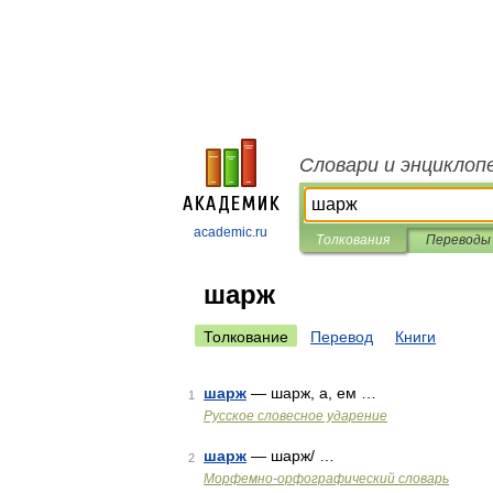
Словари и энциклоп
academic.ru
Толкования
Переводы
шарж
Толкование
Перевод
Книги
шарж
— шарж, а, ем …
1
Русское словесное ударение
шарж
— шарж/ …
2
Морфемно-орфографический словарь