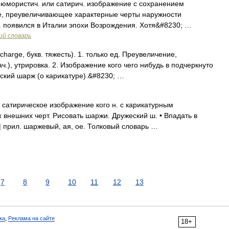
) юмористич. или сатирич. изображение с сохранением
е, преувеличивающее характерные черты наружности
. появился в Италии эпохи Возрождения. Хотя&#8230; …
ий словарь
arge, букв. тяжесть). 1. только ед. Преувеличение,
ч.), утрировка. 2. Изображение кого чего нибудь в подчеркнуто
ский шарж (о карикатуре).&#8230; …
сатирическое изображение кого н. с карикатурным
внешних черт. Рисовать шаржи. Дружеский ш. • Впадать в
 | прил. шаржевый, ая, ое. Толковый словарь …
7
8
9
10
11
12
13
ка
,
Реклама на сайте
18+