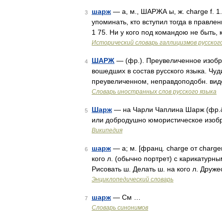
шарж
— а, м., ШАРЖА ы, ж. charge f. 1
3
упоминать, кто вступил тогда в правл
1 75. Ни у кого под командою не быть,
Исторический словарь галлицизмов русског
ШАРЖ
— (фр.). Преувеличенное изобра
4
вошедших в состав русского языка. Чу
преувеличенном, неправдоподобн. вид
Словарь иностранных слов русского языка
Шарж
— на Чарли Чаплина Шарж (фр.&#
5
или добродушно юмористическое изо
Википедия
шарж
— а; м. [франц. charge от charg
6
кого л. (обычно портрет) с карикатур
Рисовать ш. Делать ш. на кого л. Друж
Энциклопедический словарь
шарж
— См …
7
Словарь синонимов