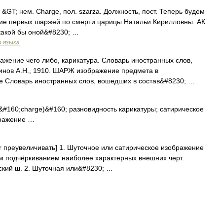
. &GT; нем. Charge, пол. szarza. Должность, пост. Теперь будем
ение первых шаржей по смерти царицы Натальи Кирилловны. АК
 какой бы оной&#8230; …
о языка
жение чего либо, карикатура. Словарь иностранных слов,
динов А.Н., 1910. ШАРЖ изображение предмета в
е Словарь иностранных слов, вошедших в состав&#8230; …
160;charge)&#160; разновидность карикатуры; сатирическое
бражение …
er преувеличивать] 1. Шуточное или сатирическое изображение
ным подчёркиванием наиболее характерных внешних черт.
еский ш. 2. Шуточная или&#8230; …